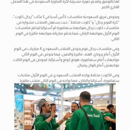
لها بالتوفيق وتقديم صورة مشرفة لكرة المناورة السعودية في هذا المحفل
القاري الكبير.
ويخوض فريق السعودية منافسات كأس آسيا في 3 فئات “رجال كلوث”،
“كرة الفوم رجال” و”كلوث مختلط”، حيث يستهل المنتخب مشواره في
منافسات كلوث رجال بمواجهة سنغافورة ثم أستراليا ليختتم منافسات
اليوم الأول بمواجهة اليابان، فيما يختتم مبارياته بمواجهة ماليزيا في اليوم
الثاني.
وفي منافسات رجال فوم يخوض المنتخب السعودي 4 مباريات في اليوم
الأول أمام بروناي، الهند، ماليزيا والصين، فيما يخوض في اليوم الثاني
مواجهات أمام سنغافورة، هونغ كونغ وأستراليا، ليخوض في اليوم الثالث
مواجهتين أمام تايوان ونيبال.
وفي الكلوث مختلط يواجه المنتخب السعودي في اليوم الأول منتخبات
سنغافورة، أستراليا واليابان، فيما يواجه في اليوم الثاني منتخب ماليزيا.