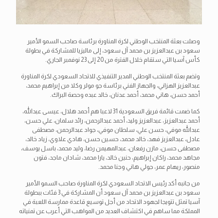
وصلت بعثة المنتخب الوطني لكرة المناورة برئاسة صاحب السمو الأمير
سعود بن عبدالعزيز بن محمد آل سعود، إلى ماليزيا للمشاركة في بطولة
كأس آسيا التي ستقام خلال الفترة من 20 إلى 23 نوفمبر الجاري.
وتضم بعثة المنتخب الوطني المدير التنفيذي للاتحاد السعودي لكرة المناورة
عبدالعزيز الهزاني، والجهاز الفني برئاسة جو مولر وكلا من إبراهيم محمد،
أحمد حسن، هاني محمد، أحمد عدنان، خالد عبده وحصة البراك.
كما ضمت قائمة فريق السعودية 31 لاعبا هم أحمد هلال، عيسى عبدالله،
أحمد عبدالعزيز، عبدالعزيز وليد، أحمد عبدالرحمن، رائد سلمان، علي حسن،
عبدالله موفي، حسن علي، سلطان موفي، جواد عبدالرحمن، مصطفى
عادل، عبدالعزيز فهد، خالد محمد، حسين حسن، هادي علاوي، زياد خالد،
مصطفى حسن، مازن رفعان، عبدالمهيمن رضا، وليد محمد، باسل يوسف،
مجاهد محمد، راكان إبراهيم، حنين خالد، يارا محمد، شادان ماجد، فتون
منصور، ريهام عمر، جولي هاني وجنا محمد.
من جانبه أكد رئيس الاتحاد السعودي لكرة المناورة صاحب السمو الأمير
سعود بن عبدالعزيز بن محمد آل سعود أن المشاركة في 3 فئات ببطولة
آسيا تمثل تتويجا لجهود الاتحاد من أجل توسيع قاعدة ممارسة اللعبة في
المملكة مما ساهم في اكتشاف العديد من المواهب التي أعرب عن تمنياته